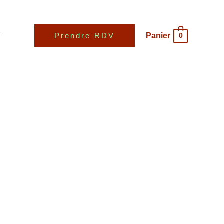
T
Panier
Prendre RDV
0